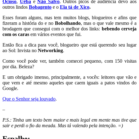
Ocioso
,
Uêba
e
Não Salvo
. Outros picos de audiência devo aos
outros lindos
Bobagento
e o
Ela tá de Xico
.
Esses foram alguns, mas tem muitos blogs, blogueiros e afins que
fizeram a história do e no
Bobolhando
, mas o que vale mesmo é a
brodagem que consegui com o melhor dos links:
bebendo cerveja
com os caras
em vários eventos que fui.
Então fica a dica para você, blogueiro que está querendo seu lugar
ao Sol: Invista no
Networking
.
Como você pode ver, também comecei pequeno, com 150 visitas
por dia. Beleza?
E um obrigado imenso, principalmente, a vocês: leitores que vão e
que vem e até mesmo aqueles que caem iguais a patos vindos do
Google.
Que o Senhor seja louvado
.
–
P.S.: Tinha um texto bem maior e mais legal em mente mas tive que
sair e perdi o fio da meada. Mas tá valendo pela intenção. =)
Espalhe: