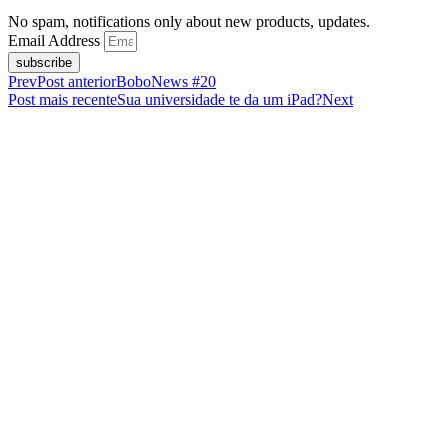
No spam, notifications only about new products, updates.
Email Address
subscribe
Prev
Post anterior
BoboNews #20
Post mais recente
Sua universidade te da um iPad?
Next