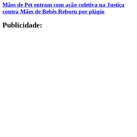
Mães de Pet entram com ação coletiva na Justiça
contra Mães de Bebês Reborn por plágio
Publicidade: