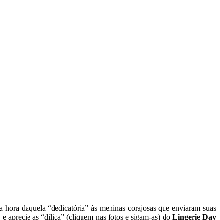
 a hora daquela “dedicatória” às meninas corajosas que enviaram suas
 e aprecie as “diliça” (cliquem nas fotos e sigam-as) do
Lingerie Day