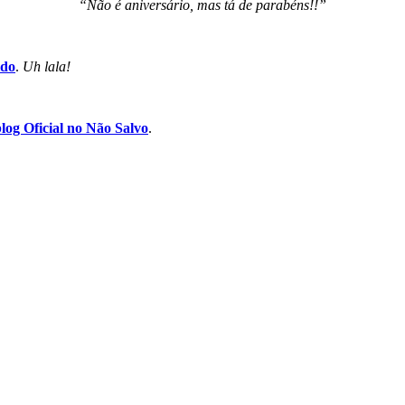
“Não é aniversário, mas tá de parabéns!!”
ido
.
Uh lala!
log Oficial no Não Salvo
.