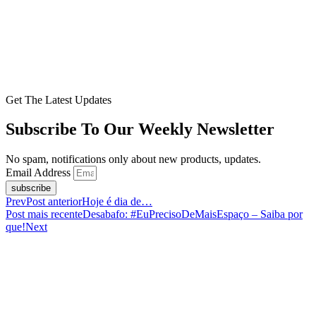
Get The Latest Updates
Subscribe To Our Weekly Newsletter
No spam, notifications only about new products, updates.
Email Address
subscribe
Prev
Post anterior
Hoje é dia de…
Post mais recente
Desabafo: #EuPrecisoDeMaisEspaço – Saiba por
que!
Next