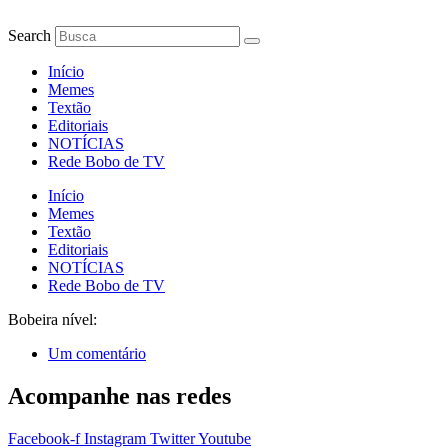
Ir
para
Search
o
conteúdo
Início
Memes
Textão
Editoriais
NOTÍCIAS
Rede Bobo de TV
Início
Memes
Textão
Editoriais
NOTÍCIAS
Rede Bobo de TV
Bobeira nível:
Um comentário
Acompanhe nas redes
Facebook-f
Instagram
Twitter
Youtube