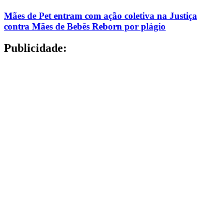
Mães de Pet entram com ação coletiva na Justiça
contra Mães de Bebês Reborn por plágio
Publicidade: