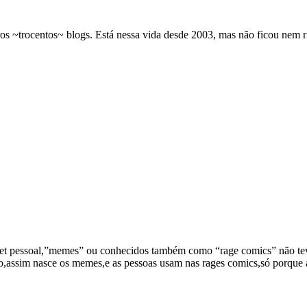
os ~trocentos~ blogs. Está nessa vida desde 2003, mas não ficou nem 
ternet pessoal,”memes” ou conhecidos também como “rage comics” não t
o,assim nasce os memes,e as pessoas usam nas rages comics,só porque 