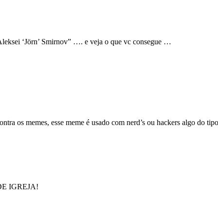
leksei ‘Jörn’ Smirnov” …. e veja o que vc consegue …
contra os memes, esse meme é usado com nerd’s ou hackers algo do tipo
 DE IGREJA!