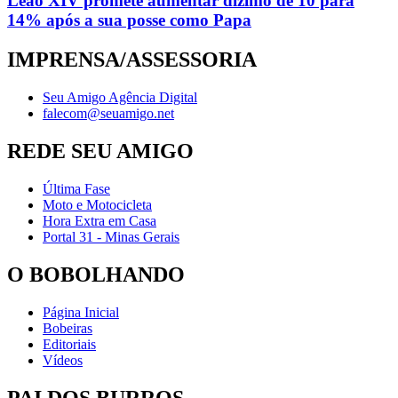
Leão XIV promete aumentar dízimo de 10 para
14% após a sua posse como Papa
IMPRENSA/ASSESSORIA
Seu Amigo Agência Digital
falecom@seuamigo.net
REDE SEU AMIGO
Última Fase
Moto e Motocicleta
Hora Extra em Casa
Portal 31 - Minas Gerais
O BOBOLHANDO
Página Inicial
Bobeiras
Editoriais
Vídeos
PAI DOS BURROS