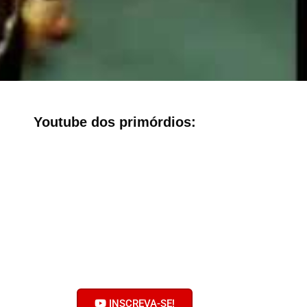
Youtube dos primórdios:
Bobolhando no
Youtube
Clique no botão e inscreva-se no
nosso canal!
Ative o sininho! Não faça serviço
pelas metades!
INSCREVA-SE!