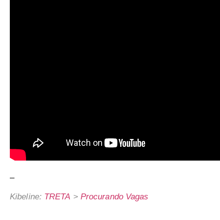
–
Kibeline:
TRETA
>
Procurando Vagas