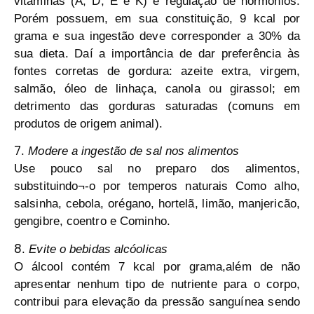
vitaminas (A, D, E e K) e regulação de hormônios.
Porém possuem, em sua constituição, 9 kcal por
grama e sua ingestão deve corresponder a 30% da
sua dieta. Daí a importância de dar preferência às
fontes corretas de gordura: azeite extra, virgem,
salmão, óleo de linhaça, canola ou girassol; em
detrimento das gorduras saturadas (comuns em
produtos de origem animal).
7
.
Modere a ingestão de sal nos alimentos
Use pouco sal no preparo dos alimentos,
substituindo¬-o por temperos naturais Como alho,
salsinha, cebola, orégano, hortelã, limão, manjericão,
gengibre, coentro e Cominho.
8
.
Evite o bebidas alcóolicas
O álcool contém 7 kcal por grama,além de não
apresentar nenhum tipo de nutriente para o corpo,
contribui para elevação da pressão sanguínea sendo