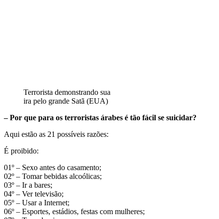
Terrorista demonstrando sua
ira pelo grande Satã (EUA)
– Por que para os terroristas árabes é tão fácil se suicidar?
Aqui estão as 21 possíveis razões:
É proibido:
01º – Sexo antes do casamento;
02º – Tomar bebidas alcoólicas;
03º – Ir a bares;
04º – Ver televisão;
05º – Usar a Internet;
06º – Esportes, estádios, festas com mulheres;