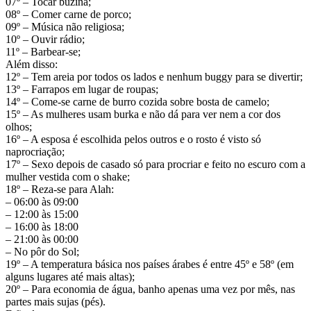
07º – Tocar buzina;
08º – Comer carne de porco;
09º – Música não religiosa;
10º – Ouvir rádio;
11º – Barbear-se;
Além disso:
12º – Tem areia por todos os lados e nenhum buggy para se divertir;
13º – Farrapos em lugar de roupas;
14º – Come-se carne de burro cozida sobre bosta de camelo;
15º – As mulheres usam burka e não dá para ver nem a cor dos
olhos;
16º – A esposa é escolhida pelos outros e o rosto é visto só
naprocriação;
17º – Sexo depois de casado só para procriar e feito no escuro com a
mulher vestida com o shake;
18º – Reza-se para Alah:
– 06:00 às 09:00
– 12:00 às 15:00
– 16:00 às 18:00
– 21:00 às 00:00
– No pôr do Sol;
19º – A temperatura básica nos países árabes é entre 45º e 58º (em
alguns lugares até mais altas);
20º – Para economia de água, banho apenas uma vez por mês, nas
partes mais sujas (pés).